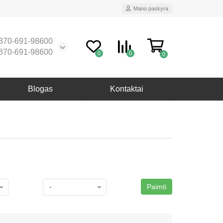
Mano paskyra
370-691-98600
370-691-98600
0
0
0
Blogas
Kontaktai
Paimti