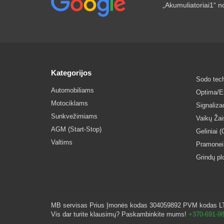
„Akumuliatoriai1“ no
Kategorijos
Sodo tech
Automobiliams
Optima/Ex
Motociklams
Signaliz
Sunkvežimiams
Vaikų Ža
AGM (Start-Stop)
Geliniai (
Valtims
Pramonei
Grindų p
MB servisas Prius Įmonės kodas 304059892 PVM kodas LT10
Vis dar turite klausimų? Paskambinkite mums!
+370-691-9