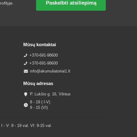
Paskelbti atsiliepimą
ofilyje.
Mūsų kontaktai
+370-691-98600
+370-691-98600
info@akumuliatoriai1.lt
Mūsų adresas
P. Lukšio g. 16, Vilnius
8 - 19 ( I-V)
9 - 15 (VI)
V: 8 - 19 val. VI: 9-15 val.