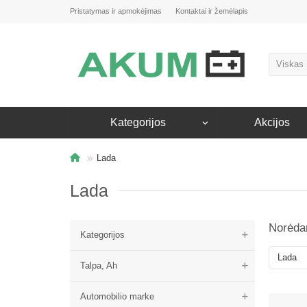
Pristatymas ir apmokėjimas
Kontaktai ir žemėlapis
Viskas
Kategorijos
Akcijos
Lada
Lada
Norėdam
Kategorijos
Talpa, Ah
Automobilio marke