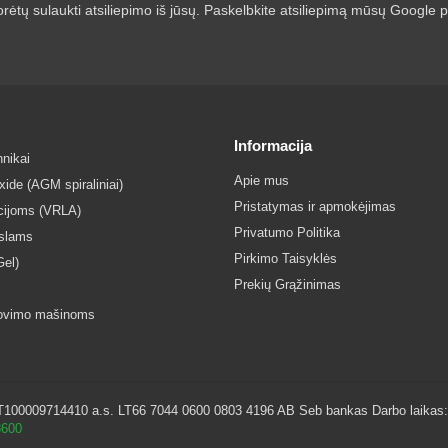
rėtų sulaukti atsiliepimo iš jūsų. Paskelbkite atsiliepimą mūsų Google pr
Informacija
nikai
Apie mus
ide (AGM spiraliniai)
Pristatymas ir apmokėjimas
acijoms (VRLA)
Privatumo Politika
islams
Pirkimo Taisyklės
Gel)
Prekių Grąžinimas
lovimo mašinoms
0009714410 a.s. LT66 7044 0600 0803 4196 AB Seb bankas Darbo laikas: I - 
8600