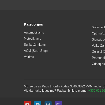
Kategorijos
Sodo tech
Automobiliams
Optima/Ex
Motociklams
Signaliz
Sunkvežimiams
Vaikų Ža
AGM (Start-Stop)
Geliniai (
Valtims
Pramonei
Grindų p
MB servisas Prius Įmonės kodas 304059892 PVM kodas LT10
Vis dar turite klausimų? Paskambinkite mums!
+370-691-9