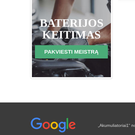
BATERIJOS
KEITIMAS
PAKVIESTI MEISTRĄ
„Akumuliatoriai1“ no