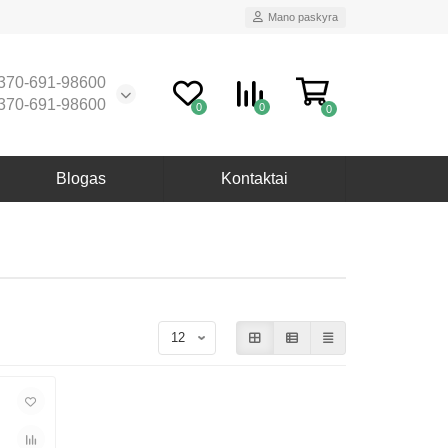
Mano paskyra
370-691-98600
370-691-98600
0
0
0
Blogas
Kontaktai