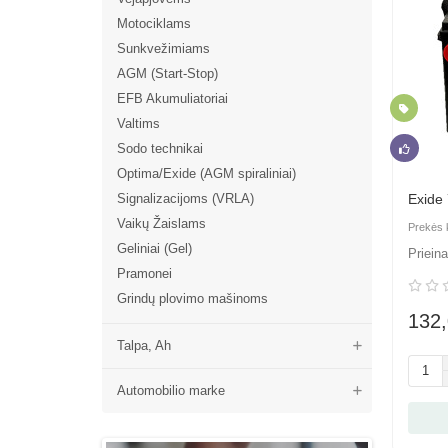
Motociklams
Sunkvežimiams
AGM (Start-Stop)
EFB Akumuliatoriai
Naujien
Valtims
Sodo technikai
Rekome
Optima/Exide (AGM spiraliniai)
Signalizacijoms (VRLA)
Exide
Vaikų Žaislams
Geliniai (Gel)
Pramonei
Grindų plovimo mašinoms
132
Talpa, Ah
Automobilio marke