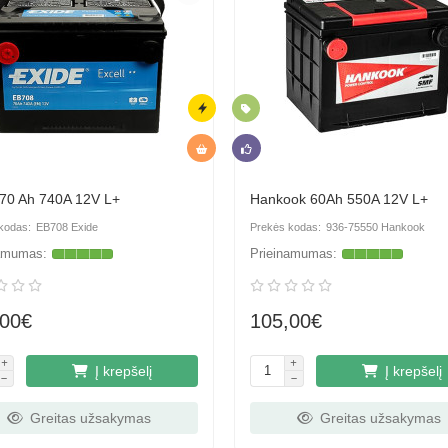
a
Skubus
Naujiena
nduojame
Hit
Rekomenduojame
 70 Ah 740A 12V L+
Hankook 60Ah 550A 12V L+
EB708 Exide
936-75550 Hankook
,00€
105,00€
Į krepšelį
Į krepšelį
Greitas užsakymas
Greitas užsakymas