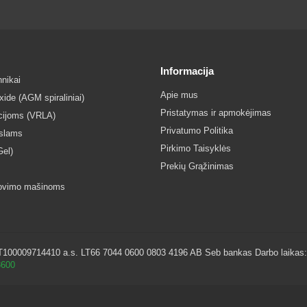
Informacija
nikai
Apie mus
ide (AGM spiraliniai)
Pristatymas ir apmokėjimas
acijoms (VRLA)
Privatumo Politika
islams
Pirkimo Taisyklės
Gel)
Prekių Grąžinimas
lovimo mašinoms
0009714410 a.s. LT66 7044 0600 0803 4196 AB Seb bankas Darbo laikas: I - 
8600