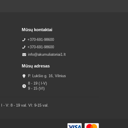
Mūsų kontaktai
+370-691-98600
+370-691-98600
info@akumuliatoriai1.lt
Mūsų adresas
P. Lukšio g. 16, Vilnius
8 - 19 ( I-V)
9 - 15 (VI)
V: 8 - 19 val. VI: 9-15 val.