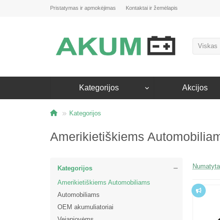
Pristatymas ir apmokėjimas
Kontaktai ir žemėlapis
Viskas
Kategorijos
Akcijos
Kategorijos
Amerikietiškiems Automobilia
Numatyta
Kategorijos
Amerikietiškiems Automobiliams
Top
Automobiliams
OEM akumuliatoriai
Vejapjovėms