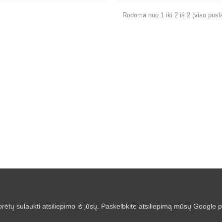
Rodoma nuo 1 iki 2 iš 2 (viso pusla
rėtų sulaukti atsiliepimo iš jūsų. Paskelbkite atsiliepimą mūsų Google pr