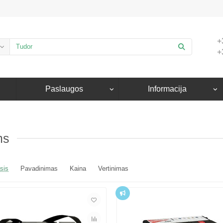
+
+
Paslaugos
Informacija
ms
sis
Pavadinimas
Kaina
Vertinimas
Top