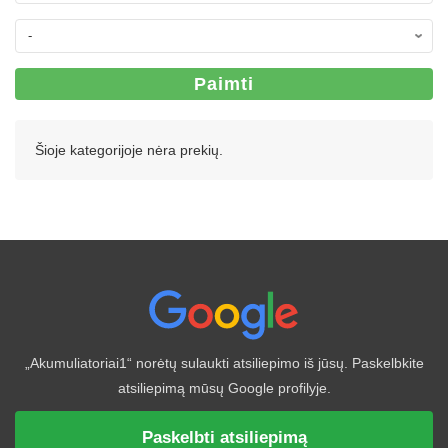
Paimti
Šioje kategorijoje nėra prekių.
„Akumuliatoriai1“ norėtų sulaukti atsiliepimo iš jūsų. Paskelbkite
atsiliepimą mūsų Google profilyje.
Paskelbti atsiliepimą