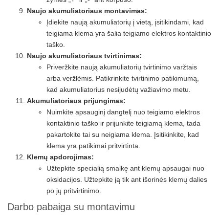
Naujo akumuliatoriaus montavimas:
Įdiekite naują akumuliatorių į vietą, įsitikindami, kad
teigiama klema yra šalia teigiamo elektros kontaktinio
taško.
Naujo akumuliatoriaus tvirtinimas:
Priveržkite naują akumuliatorių tvirtinimo varžtais
arba veržlėmis. Patikrinkite tvirtinimo patikimumą,
kad akumuliatorius nesijudėtų važiavimo metu.
Akumuliatoriaus prijungimas:
Nuimkite apsauginį dangtelį nuo teigiamo elektros
kontaktinio taško ir prijunkite teigiamą klema, tada
pakartokite tai su neigiama klema. Įsitikinkite, kad
klema yra patikimai pritvirtinta.
Klemų apdorojimas:
Užtepkite specialią smalkę ant klemų apsaugai nuo
oksidacijos. Užtepkite ją tik ant išorinės klemų dalies
po jų pritvirtinimo.
Darbo pabaiga su montavimu