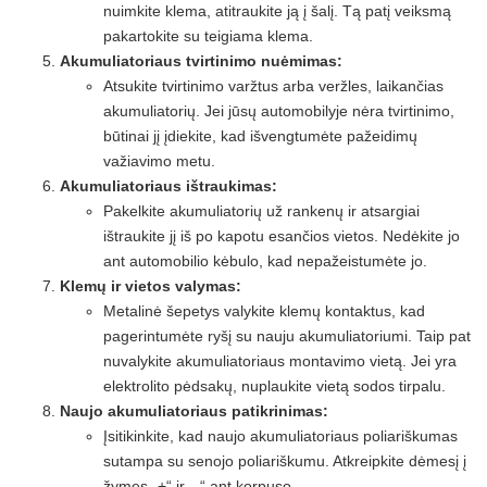
nuimkite klema, atitraukite ją į šalį. Tą patį veiksmą
pakartokite su teigiama klema.
Akumuliatoriaus tvirtinimo nuėmimas:
Atsukite tvirtinimo varžtus arba veržles, laikančias
akumuliatorių. Jei jūsų automobilyje nėra tvirtinimo,
būtinai jį įdiekite, kad išvengtumėte pažeidimų
važiavimo metu.
Akumuliatoriaus ištraukimas:
Pakelkite akumuliatorių už rankenų ir atsargiai
ištraukite jį iš po kapotu esančios vietos. Nedėkite jo
ant automobilio kėbulo, kad nepažeistumėte jo.
Klemų ir vietos valymas:
Metalinė šepetys valykite klemų kontaktus, kad
pagerintumėte ryšį su nauju akumuliatoriumi. Taip pat
nuvalykite akumuliatoriaus montavimo vietą. Jei yra
elektrolito pėdsakų, nuplaukite vietą sodos tirpalu.
Naujo akumuliatoriaus patikrinimas:
Įsitikinkite, kad naujo akumuliatoriaus poliariškumas
sutampa su senojo poliariškumu. Atkreipkite dėmesį į
žymes „+“ ir „-“ ant korpuso.