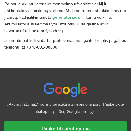
Po naujo akumuliatoriaus montavimo užveskite variklį ir
patikrinkite visų sistemų veikimą. Multimetru pamatuokite įkrovimo
įtampą, kad įsitikintumėte
generatoriaus
tinkamu veikimu.
Akumuliatoriaus keitimas yra užduotis, kurią galima atlikti
savarankiškai, sekant šį vadovą.
Jei norite patikėti šį darbą profesionalams, galite kreiptis pagalbos
telefonu: ☎️ +370-691-98600
„Akumuliatoriai1“ norėtų sulaukti atsiliepimo iš jūsų. Paskelbkite
atsiliepimą mūsų Google profilyje.
Paskelbti atsiliepimą