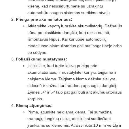
kišenę, kad nesusidurtumėte su užrakintu
automobiliu saugos sistemos sutrikimo atveju.
Prieiga prie akumuliatoriaus:
Atidarykite kapotą ir raskite akumuliatorių. Dažnai jis
būna po plastikiniu dangčiu, kurį reikia nuimti,
išmontavus klipus. Kai kuriuose automobilių
modeliuose akumuliatorius gali būti bagažinėje arba
po sėdyne.
Poliariškumo nustatymas:
Įsitikinkite, kad turite laisvą prieigą prie
akumuliatoriaus, ir nustatykite, kur yra teigiama ir
neigiama klema. Teigiama klema dažniausiai yra
didesnė ir dažnai turi raudoną apsauginį dangtelį.
Žymės „+“ ir „-“ taip pat gali būti ant akumuliatoriaus
korpuso.
Klemų atjungimas:
Pirma, atjunkite neigiamą klema. Tai sumažina
trumpųjų jungimų riziką, atsitiktinai susiliečiant
įrankiams su klemomis. Atlaisvinkite 10 mm veržlę ir