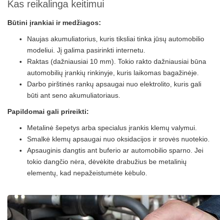
Kas reikalinga keitimui
Būtini įrankiai ir medžiagos:
Naujas akumuliatorius, kuris tiksliai tinka jūsų automobilio
modeliui. Jį galima pasirinkti internetu.
Raktas (dažniausiai 10 mm). Tokio rakto dažniausiai būna
automobilių įrankių rinkinyje, kuris laikomas bagažinėje.
Darbo pirštinės rankų apsaugai nuo elektrolito, kuris gali
būti ant seno akumuliatoriaus.
Papildomai gali prireikti:
Metalinė šepetys arba specialus įrankis klemų valymui.
Smalkė klemų apsaugai nuo oksidacijos ir srovės nuotekio.
Apsauginis dangtis ant buferio ar automobilio sparno. Jei
tokio dangčio nėra, dėvėkite drabužius be metalinių
elementų, kad nepažeistumėte kėbulo.