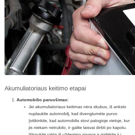
Akumuliatoriaus keitimo etapai
Automobilio paruošimas:
Jei akumuliatoriaus keitimas nėra skubus, iš anksto
nuplaukite automobilį, kad išvengtumėte purvo.
Įsitikinkite, kad automobilis stovi patogioje vietoje, kur
jis niekam netrukdo, ir galite laisvai dirbti po kapotu.
Ištraukite raktą iš uždegimo spynos ir įsidėkite jį į