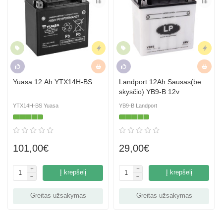
Naujiena
Skubus
Naujiena
Skubus
Rekomenduojame
Hit
Rekomenduojame
Hit
Yuasa 12 Ah YTX14H-BS
Landport 12Ah Sausas(be
skysčio) YB9-B 12v
YTX14H-BS Yuasa
YB9-B Landport
101,00€
29,00€
Į krepšelį
Į krepšelį
Greitas užsakymas
Greitas užsakymas