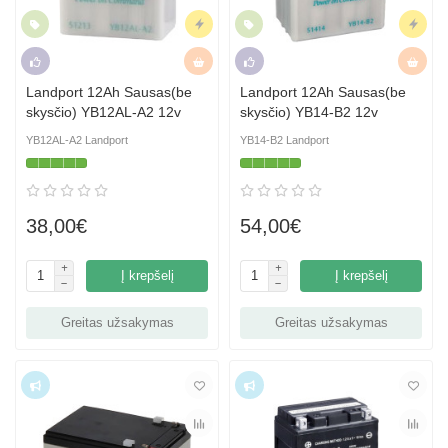
Naujiena
Skubus
Naujiena
Skubus
Rekomenduojame
Hit
Rekomenduojame
Hit
Landport 12Ah Sausas(be
Landport 12Ah Sausas(be
skysčio) YB12AL-A2 12v
skysčio) YB14-B2 12v
YB12AL-A2 Landport
YB14-B2 Landport
38,00€
54,00€
Į krepšelį
Į krepšelį
Greitas užsakymas
Greitas užsakymas
Top
Top