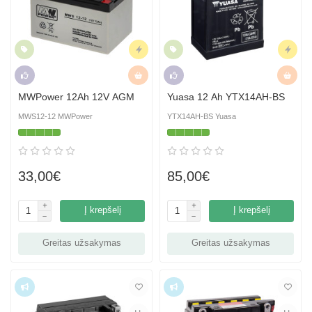
Naujiena
Skubus
Naujiena
Skubus
Rekomenduojame
Hit
Rekomenduojame
Hit
MWPower 12Ah 12V AGM
Yuasa 12 Ah YTX14AH-BS
MWS12-12 MWPower
YTX14AH-BS Yuasa
33,00€
85,00€
Į krepšelį
Į krepšelį
Greitas užsakymas
Greitas užsakymas
Top
Top