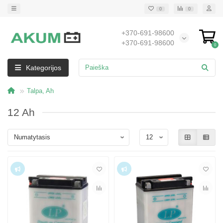
0
0
+370-691-98600
+370-691-98600
0
Kategorijos
Talpa, Ah
12 Ah
Top
Top