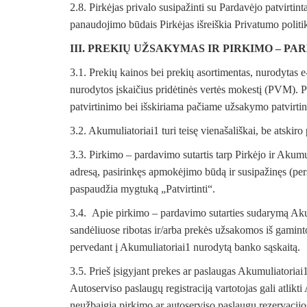
2.8. Pirkėjas privalo susipažinti su Pardavėjo patvirtint
panaudojimo būdais Pirkėjas išreiškia Privatumo politi
III. PREKIŲ UŽSAKYMAS IR PIRKIMO – P
3.1. Prekių kainos bei prekių asortimentas, nurodytas 
nurodytos įskaičius pridėtinės vertės mokestį (PVM). 
patvirtinimo bei išskiriama pačiame užsakymo patvirti
3.2. Akumuliatoriai1 turi teisę vienašališkai, be atskiro 
3.3. Pirkimo – pardavimo sutartis tarp Pirkėjo ir Akum
adresą, pasirinkęs apmokėjimo būdą ir susipažinęs (per
paspaudžia mygtuką „Patvirtinti“.
3.4. Apie pirkimo – pardavimo sutarties sudarymą Akumu
sandėliuose ribotas ir/arba prekės užsakomos iš gamint
pervedant į Akumuliatoriai1 nurodytą banko sąskaitą.
3.5. Prieš įsigyjant prekes ar paslaugas Akumuliatoriai1, 
Autoserviso paslaugų registraciją vartotojas gali atlik
neužbaigia pirkimo ar autoserviso paslaugų rezervacijos