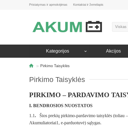
Pristatymas ir apmokėjimas
Kontaktai ir žemėlapis
Viskas
Kategorijos
Akcijos
Pirkimo Taisyklės
Pirkimo Taisyklės
PIRKIMO – PARDAVIMO TAI
I. BENDROSIOS NUOSTATOS
1.1
.
Šios prekių pirkimo-pardavimo taisyklės (toliau – 
Akumuliatoriai1, e-parduotuvė) sąlygas.