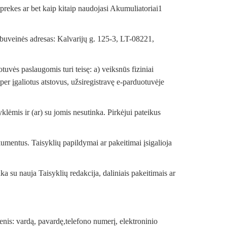
 prekes ar bet kaip kitaip naudojasi Akumuliatoriai1
 buveinės adresas: Kalvarijų g. 125-3, LT-08221,
uvės paslaugomis turi teisę: a) veiksnūs fiziniai
er įgaliotus atstovus, užsiregistravę e-parduotuvėje
lėmis ir (ar) su jomis nesutinka. Pirkėjui pateikus
okumentus. Taisyklių papildymai ar pakeitimai įsigalioja
a su nauja Taisyklių redakcija, daliniais pakeitimais ar
enis: vardą, pavardę,telefono numerį, elektroninio