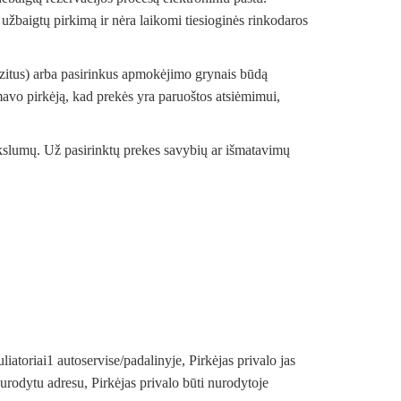
d užbaigtų pirkimą ir nėra laikomi tiesioginės rinkodaros
zitus) arba pasirinkus apmokėjimo grynais būdą
mavo pirkėją, kad prekės yra paruoštos atsiėmimui,
tikslumų. Už pasirinktų prekes savybių ar išmatavimų
liatoriai1 autoservise/padalinyje, Pirkėjas privalo jas
urodytu adresu, Pirkėjas privalo būti nurodytoje