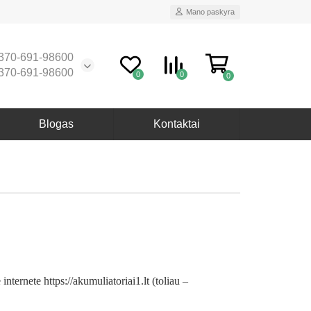
Mano paskyra
370-691-98600
370-691-98600
0
0
0
Blogas
Kontaktai
ternete https://akumuliatoriai1.lt (toliau –