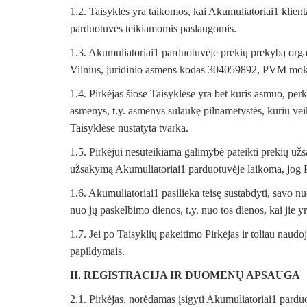
1.2. Taisyklės yra taikomos, kai Akumuliatoriai1 klient
parduotuvės teikiamomis paslaugomis.
1.3. Akumuliatoriai1 parduotuvėje prekių prekybą organ
Vilnius, juridinio asmens kodas 304059892, PVM mo
1.4. Pirkėjas šiose Taisyklėse yra bet kuris asmuo, per
asmenys, t.y. asmenys sulaukę pilnametystės, kurių veik
Taisyklėse nustatyta tvarka.
1.5. Pirkėjui nesuteikiama galimybė pateikti prekių užs
užsakymą Akumuliatoriai1 parduotuvėje laikoma, jog Pir
1.6. Akumuliatoriai1 pasilieka teisę sustabdyti, savo nu
nuo jų paskelbimo dienos, t.y. nuo tos dienos, kai jie 
1.7. Jei po Taisyklių pakeitimo Pirkėjas ir toliau naud
papildymais.
II. REGISTRACIJA IR DUOMENŲ APSAUGA
2.1. Pirkėjas, norėdamas įsigyti Akumuliatoriai1 pardu