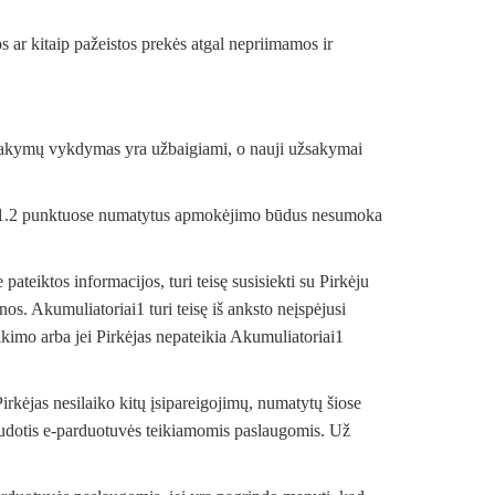
s ar kitaip pažeistos prekės atgal nepriimamos ir
ų užsakymų vykdymas yra užbaigiami, o nauji užsakymai
 ir 6.1.2 punktuose numatytus apmokėjimo būdus nesumoka
teiktos informacijos, turi teisę susisiekti su Pirkėju
os. Akumuliatoriai1 turi teisę iš anksto neįspėjusi
ikimo arba jei Pirkėjas nepateikia Akumuliatoriai1
Pirkėjas nesilaiko kitų įsipareigojimų, numatytų šiose
ę naudotis e-parduotuvės teikiamomis paslaugomis. Už