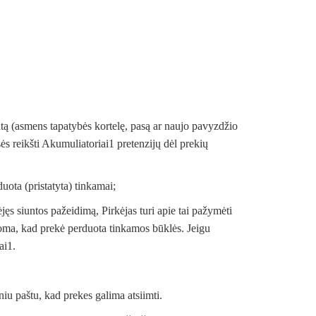
entą (asmens tapatybės kortelę, pasą ar naujo pavyzdžio
sės reikšti Akumuliatoriai1 pretenzijų dėl prekių
duota (pristatyta) tinkamai;
jęs siuntos pažeidimą, Pirkėjas turi apie tai pažymėti
aikoma, kad prekė perduota tinkamos būklės. Jeigu
ai1.
niu paštu, kad prekes galima atsiimti.