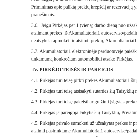
Priminimas apie paliktą prekių krepšelį ar rezervaciją y
pranešimais.
3.6. Jeigu Pirkėjas per 1 (vieną) darbo dieną nuo už
atsiimant prekes iš Akumuliatoriai1 autoserviso/padalin
neatvyksta apmokėti ir atsiimti prekių, Akumuliatoriai1 
3.7. Akumuliatoriai1 elektroninėje parduotuvėje paiešk
tinkamumą konkrečiam automobiliui atsako Pirkėjas.
IV. PIRKĖJO TEISĖS IR PAREIGOS
4.1. Pirkėjas turi teisę pirkti prekes Akumuliatoriai1 ši
4.2. Pirkėjas turi teisę atsisakyti sutarties šių Taisyklių 
4.3. Pirkėjas turi teisę pakeisti ar grąžinti įsigytas prek
4.4. Pirkėjas įsipareigoja laikytis šių Taisyklių, Privat
4.5. Pirkėjas privalo sumokėti už užsakytas prekes ir pr
atsiimti pasirinktame Akumuliatoriai1 autoservise/padal