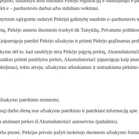
spėjimo, sustabdyti arba nutraukti Pirkėjo registraciją ir naudojimąsi e
nkti e – parduotuvės darbui arba stabiliam veikimui.
statytomis sąlygomis sudaryti Pirkėjui galimybę naudotis e–parduotuvės
umą, Pirkėjo asmens duomenis tvarkyti tik Taisyklių, Privatumo politikos
ipareigoja pateikti Pirkėjo užsakytas ir priimti Pirkėjo grąžinamas pre
kymo dėl to, kad sandėlyje nėra Pirkėjo įsigytų prekių, Akumuliatoriai1 
ikus priimti pasiūlytos prekės, Akumuliatoriai1 įsipareigoja kaip įmano
okėjimas), tokiu atveju, užsakymas atšaukiamas ir nutraukiama pirkimo-
s užsakymo pateikimo momentu;
ną) darbo dieną nuo užsakymo pateikimo ir pateikiant informaciją apie
ba atsiimant prekes iš Akumuliatoriai1 autoserviso (padalinio).
o arba įmonė, Pirkėjas privalo įrašyti mokėtojo duomenis užsakymo fo