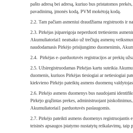
pašto adresą bei adresą, kuriuo bus pristatomos prekės,
pavadinimą, įmonės kodą, PVM mokėtoją kodą.
2.2. Tam pačiam asmeniui draudžiama registruotis ir n
2.3. Pirkėjas įsipareigoja neperduoti tretiesiems asme
Akumuliatoriai1 neatsako už trečiųjų asmenų veiksmus, 
naudodamasis Pirkėjo prisijungimo duomenimis, Akum
2.4. Pirkėjas e–parduotuvės registracijos ar prekių užs
2.5. Užsiregistruodamas Pirkėjas kartu suteikia Akumuliat
duomenis, kuriuos Pirkėjas tiesiogiai ar netiesiogiai 
kiekvieno Pirkėjo pateiktų asmens duomenų valdytojas, 
2.6. Pirkėjo asmens duomenys bus naudojami identifikuo
Pirkėjo grąžintas prekes, administruojant įsiskolinimus
Akumuliatoriai1 parduotuvės paslaugomis.
2.7. Pirkėjo pateikti asmens duomenys registruojanti
teisinės apsaugos įstatymo nustatytų reikalavimų, taip