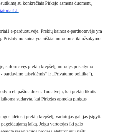
nesutikimą su konkrečiais Pirkėjo asmens duomenų
toriai1.lt
oriai1 e-parduotuvėje. Prekių kainos e-parduotuvėje yra
ą. Pristatymo kaina yra aiškiai nurodoma iki užsakymo
je, suformavęs prekių krepšelį, nurodęs pristatymo
- pardavimo taisyklėmis“ ir „Privatumo politika“),
tu el. pašto adresu. Tuo atveju, kai prekių likutis
1 laikoma sudaryta, kai Pirkėjas apmoka pinigus
ugos įdėtos į prekių krepšelį, vartotojas gali jas įsigyti.
 pageidaujamą laiką. Jeigu vartotojas iki galo
ebaigtą rezervacijos procesą elektroniniu paštu.