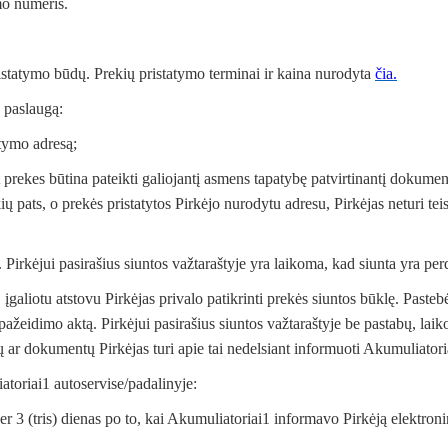
mo numeris.
ristatymo būdų. Prekių pristatymo terminai ir kaina nurodyta
čia.
s paslaugą:
atymo adresą;
ant prekes būtina pateikti galiojantį asmens tapatybę patvirtinantį dokum
ių pats, o prekės pristatytos Pirkėjo nurodytu adresu, Pirkėjas neturi tei
 Pirkėjui pasirašius siuntos važtaraštyje yra laikoma, kad siunta yra per
galiotu atstovu Pirkėjas privalo patikrinti prekės siuntos būklę. Pastebė
s pažeidimo aktą. Pirkėjui pasirašius siuntos važtaraštyje be pastabų, l
ų ar dokumentų Pirkėjas turi apie tai nedelsiant informuoti Akumuliatori
atoriai1 autoservise/padalinyje:
er 3 (tris) dienas po to, kai Akumuliatoriai1 informavo Pirkėją elektroni