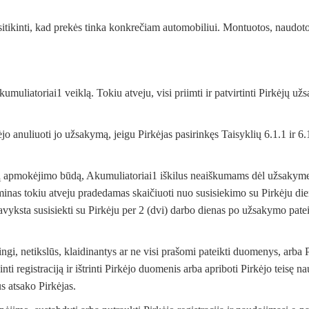
 įsitikinti, kad prekės tinka konkrečiam automobiliui. Montuotos, naudoto
 Akumuliatoriai1 veiklą. Tokiu atveju, visi priimti ir patvirtinti Pirkėj
irkėjo anuliuoti jo užsakymą, jeigu Pirkėjas pasirinkęs Taisyklių 6.1.1
tą apmokėjimo būdą, Akumuliatoriai1 iškilus neaiškumams dėl užsakyme pa
inas tokiu atveju pradedamas skaičiuoti nuo susisiekimo su Pirkėju dien
avyksta susisiekti su Pirkėju per 2 (dvi) darbo dienas po užsakymo pate
ingi, netikslūs, klaidinantys ar ne visi prašomi pateikti duomenys, arba 
inti registraciją ir ištrinti Pirkėjo duomenis arba apriboti Pirkėjo teis
s atsako Pirkėjas.