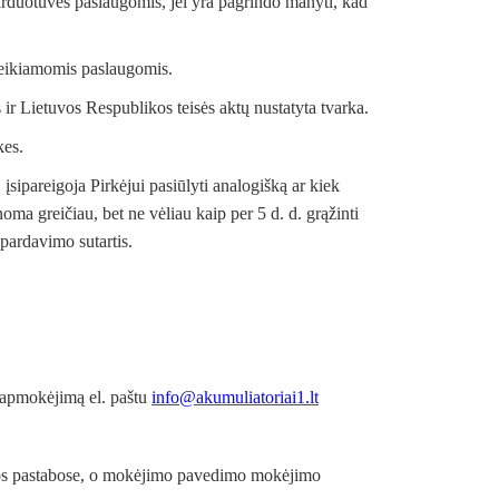
-parduotuvės paslaugomis, jei yra pagrindo manyti, kad
 teikiamomis paslaugomis.
 ir Lietuvos Respublikos teisės aktų nustatyta tvarka.
kes.
įsipareigoja Pirkėjui pasiūlyti analogišką ar kiek
ma greičiau, bet ne vėliau kaip per 5 d. d. grąžinti
pardavimo sutartis.
 apmokėjimą el. paštu
info@akumuliatoriai1.lt
rmos pastabose, o mokėjimo pavedimo mokėjimo