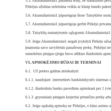
5.5. Akumuliatoriai1 pasilieka teisę, be išankstinio per
Pirkėjas užsiima neleistina veikla ar kitaip bando pake
5.6. Akumuliatoriai1 įsipareigoja šiose Taisyklėse nu
5.7. Akumuliatoriai1 įsipareigoja gerbti Pirkėjo privat
5.8. Taisyklių numatytomis sąlygomis Akumuliatoriai1 įs
5.9. Jeigu Akumuliatoriai1 negali įvykdyti Pirkėjo užsa
įmanoma savo savybėmis panašesnę prekę. Pirkėjui nesut
sumokėtus pinigus (jeigu buvo atliktas išankstinis apm
VI. APMOKĖJIMO BŪDAI IR TERMINAI
6.1. Už prekes galima atsiskaityti:
6.1.1. naudojant internetinės bankininkystės sistema
6.1.2. išankstiniu banko pavedimu apmokant per 1 (vie
6.1.3. grynaisiais pinigais kurjeriui pristačius prekę ar
6.2. Jeigu sąskaitą apmoka ne Pirkėjas, o kitas asmu