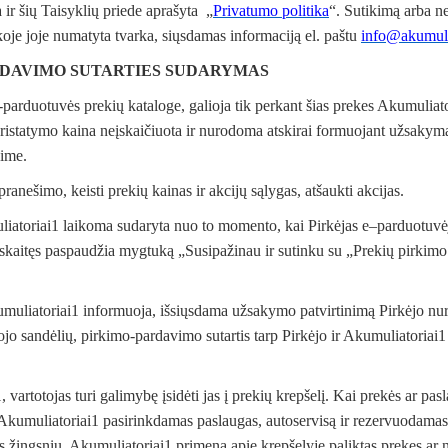
a ir šių Taisyklių priede aprašyta „
Privatumo politika
“. Sutikimą arba 
koje joje numatyta tvarka, siųsdamas informaciją el. paštu
info@akumulia
ARDAVIMO SUTARTIES SUDARYMAS
e-parduotuvės prekių kataloge, galioja tik perkant šias prekes Akumuliat
Pristatymo kaina neįskaičiuota ir nurodoma atskirai formuojant užsakym
nime.
pranešimo, keisti prekių kainas ir akcijų sąlygas, atšaukti akcijas.
uliatoriai1 laikoma sudaryta nuo to momento, kai Pirkėjas e–parduotuvė
skaitęs paspaudžia mygtuką „Susipažinau ir sutinku su „Prekių pirkimo 
liatoriai1 informuoja, išsiųsdama užsakymo patvirtinimą Pirkėjo nurody
ojo sandėlių, pirkimo-pardavimo sutartis tarp Pirkėjo ir Akumuliatoriai
vartotojas turi galimybę įsidėti jas į prekių krepšelį. Kai prekės ar pasla
ti Akumuliatoriai1 pasirinkdamas paslaugas, autoservisą ir rezervuodamas
 žingsnių, Akumuliatoriai1 primena apie krepšelyje paliktas prekes ar n