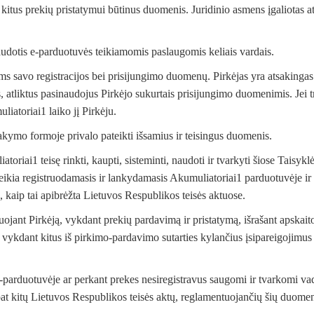
 kitus prekių pristatymui būtinus duomenis. Juridinio asmens įgaliotas a
audotis e-parduotuvės teikiamomis paslaugomis keliais vardais.
nims savo registracijos bei prisijungimo duomenų. Pirkėjas yra atsaking
atliktus pasinaudojus Pirkėjo sukurtais prisijungimo duomenimis. Jei tr
uliatoriai1 laiko jį Pirkėju.
akymo formoje privalo pateikti išsamius ir teisingus duomenis.
oriai1 teisę rinkti, kaupti, sisteminti, naudoti ir tvarkyti šiose Taisykl
pateikia registruodamasis ir lankydamasis Akumuliatoriai1 parduotuvėje 
kaip tai apibrėžta Lietuvos Respublikos teisės aktuose.
jant Pirkėją, vykdant prekių pardavimą ir pristatymą, išrašant apskait
, vykdant kitus iš pirkimo-pardavimo sutarties kylančius įsipareigojimus
s e-parduotuvėje ar perkant prekes nesiregistravus saugomi ir tvarkom
 pat kitų Lietuvos Respublikos teisės aktų, reglamentuojančių šių duom