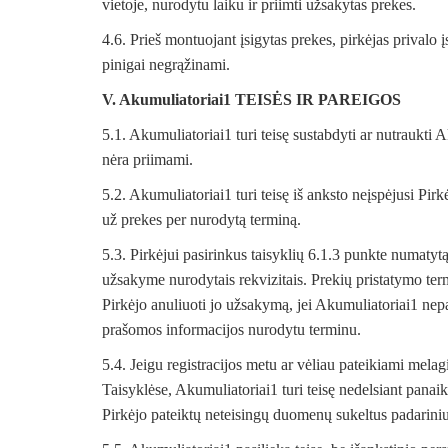
vietoje, nurodytu laiku ir priimti užsakytas prekes.
4.6. Prieš montuojant įsigytas prekes, pirkėjas privalo
pinigai negrąžinami.
V. Akumuliatoriai1 TEISĖS IR PAREIGOS
5.1. Akumuliatoriai1 turi teisę sustabdyti ar nutraukti
nėra priimami.
5.2. Akumuliatoriai1 turi teisę iš anksto neįspėjusi P
už prekes per nurodytą terminą.
5.3. Pirkėjui pasirinkus taisyklių 6.1.3 punkte numaty
užsakyme nurodytais rekvizitais. Prekių pristatymo term
Pirkėjo anuliuoti jo užsakymą, jei Akumuliatoriai1 nep
prašomos informacijos nurodytu terminu.
5.4. Jeigu registracijos metu ar vėliau pateikiami melag
Taisyklėse, Akumuliatoriai1 turi teisę nedelsiant panaik
Pirkėjo pateiktų neteisingų duomenų sukeltus padariniu