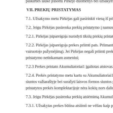
paskirties lauke įrašomi Pirkėjo duomenys bei užsaky
VII. PREKIŲ PRISTATYMAS
7.1. Užsakymo metu Pirkėjas gali pasirinkti vieną iš p
7.2. Jeigu Pirkėjas pasirenka prekių pristatymo į namu
7.2.1. Pirkėjas įsipareigoja nurodyti tikslų prekių prist
7.2.2. Pirkėjas įsipareigoja prekes priimti pats. Priim
vairuotojo pažymėjimą). Jei Pirkėjas negali priimti prek
pristatymo netinkamam asmeniui;
7.2.3 Prekes pristato Akumuliatoriai1 įgaliotas atstovas.
7.2.4. Prekės pristatymo metu kartu su Akumuliatoriai1 į
siuntos važtaraštyje bei surašyti laisvos formos siunto
pristatytos prekės komplektacijoje nėra kokių nors dali
7.3. Jeigu Pirkėjas pasirenka prekių atsiėmimą Akumuli
7.3.1. Užsakytas prekes būtina atsiimti ne vėliau kaip p