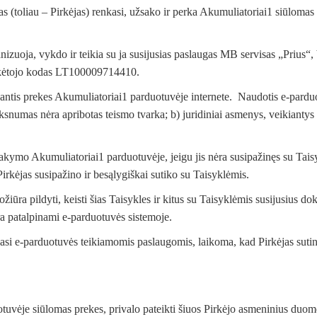
as (toliau – Pirkėjas) renkasi, užsako ir perka Akumuliatoriai1 siūlomas
izuoja, vykdo ir teikia su ja susijusias paslaugas MB servisas „Prius“,
kėtojo kodas LT100009714410.
kantis prekes Akumuliatoriai1 parduotuvėje internete. Naudotis e-parduot
snumas nėra apribotas teismo tvarka; b) juridiniai asmenys, veikiantys p
akymo Akumuliatoriai1 parduotuvėje, jeigu jis nėra susipažinęs su Taisyk
kėjas susipažino ir besąlygiškai sutiko su Taisyklėmis.
ožiūra pildyti, keisti šias Taisykles ir kitus su Taisyklėmis susijusius d
yra patalpinami e-parduotuvės sistemoje.
ojasi e-parduotuvės teikiamomis paslaugomis, laikoma, kad Pirkėjas sutink
otuvėje siūlomas prekes, privalo pateikti šiuos Pirkėjo asmeninius duom