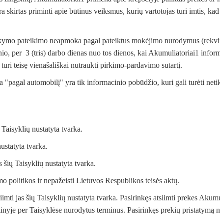
ra skirtas priminti apie būtinus veiksmus, kurių vartotojas turi imtis, ka
sakymo pateikimo neapmoka pagal pateiktus mokėjimo nurodymus (rekvi
io, per 3 (tris) darbo dienas nuo tos dienos, kai Akumuliatoriai1 infor
turi teisę vienašališkai nutraukti pirkimo-pardavimo sutartį.
a "pagal automobilį" yra tik informacinio pobūdžio, kuri gali turėti ne
ų Taisyklių nustatyta tvarka.
nustatyta tvarka.
es šių Taisyklių nustatyta tvarka.
umo politikos ir nepažeisti Lietuvos Respublikos teisės aktų.
iimti jas šių Taisyklių nustatyta tvarka. Pasirinkęs atsiimti prekes Akumu
inyje per Taisyklėse nurodytus terminus. Pasirinkęs prekių pristatymą n