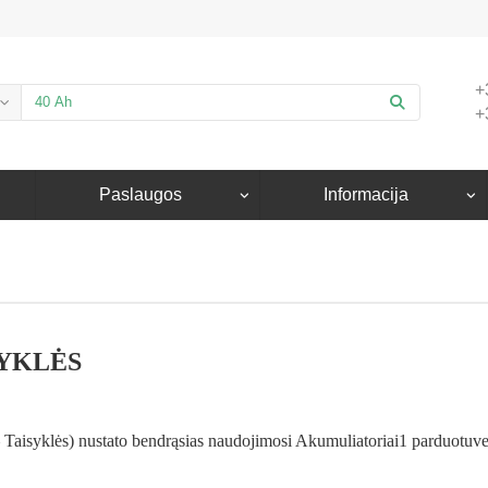
+
+
Paslaugos
Informacija
SYKLĖS
Taisyklės) nustato bendrąsias naudojimosi Akumuliatoriai1 parduotuve in