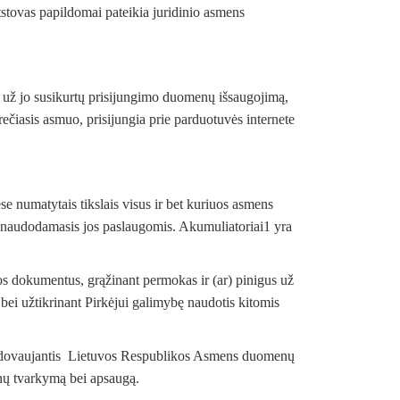
tstovas papildomai pateikia juridinio asmens
as už jo susikurtų prisijungimo duomenų išsaugojimą,
ečiasis asmuo, prisijungia prie parduotuvės internete
ėse numatytais tikslais visus ir bet kuriuos asmens
ir naudodamasis jos paslaugomis. Akumuliatoriai1 yra
os dokumentus, grąžinant permokas ir (ar) pinigus už
 bei užtikrinant Pirkėjui galimybę naudotis kitomis
i vadovaujantis Lietuvos Respublikos Asmens duomenų
enų tvarkymą bei apsaugą.