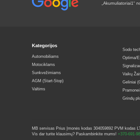
„Akumuliatoriai1“ no
Kategorijos
Sodo tech
Automobiliams
Optima/Ex
Motociklams
Signaliz
Sunkvežimiams
Vaikų Ža
AGM (Start-Stop)
Geliniai (
Valtims
Pramonei
Grindų p
MB servisas Prius Įmonės kodas 304059892 PVM kodas LT10
Vis dar turite klausimų? Paskambinkite mums!
+370-691-9