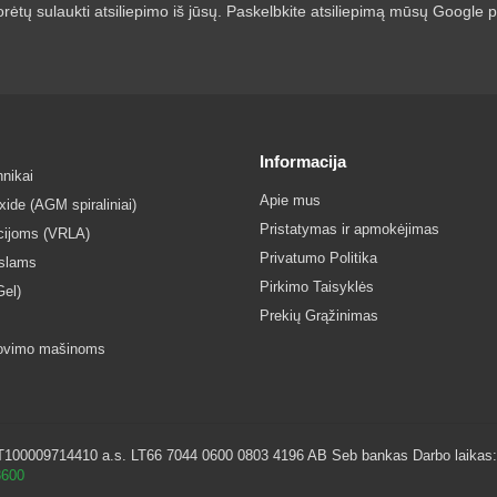
rėtų sulaukti atsiliepimo iš jūsų. Paskelbkite atsiliepimą mūsų Google pr
Informacija
nikai
Apie mus
ide (AGM spiraliniai)
Pristatymas ir apmokėjimas
acijoms (VRLA)
Privatumo Politika
islams
Pirkimo Taisyklės
Gel)
Prekių Grąžinimas
lovimo mašinoms
0009714410 a.s. LT66 7044 0600 0803 4196 AB Seb bankas Darbo laikas: I - 
8600