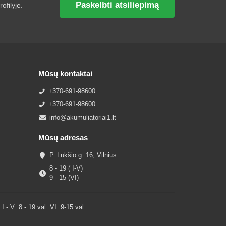
Paskelbti atsiliepimą
ofilyje.
Mūsų kontaktai
+370-691-98600
+370-691-98600
info@akumuliatoriai1.lt
Mūsų adresas
P. Lukšio g. 16, Vilnius
8 - 19 ( I-V)
9 - 15 (VI)
V: 8 - 19 val. VI: 9-15 val.