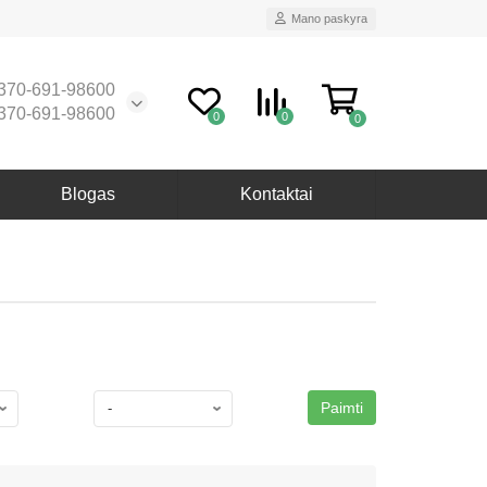
Mano paskyra
370-691-98600
370-691-98600
0
0
0
Blogas
Kontaktai
Paimti