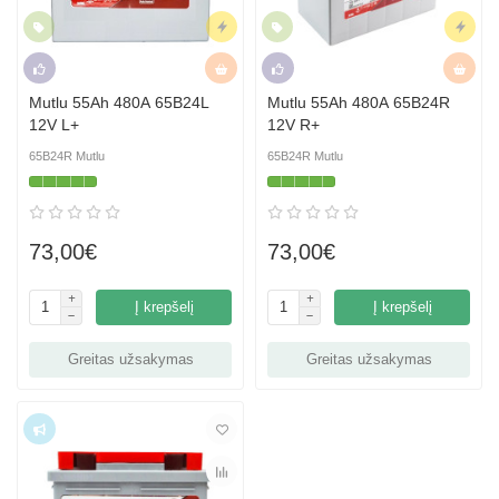
Naujiena
Skubus
Naujiena
Skubus
Rekomenduojame
Hit
Rekomenduojame
Hit
Mutlu 55Ah 480A 65B24L
Mutlu 55Ah 480A 65B24R
12V L+
12V R+
65B24R Mutlu
65B24R Mutlu
73,00€
73,00€
Į krepšelį
Į krepšelį
Greitas užsakymas
Greitas užsakymas
Top