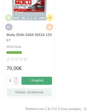
Naujiena
Skubus
Rekomenduojame
Hit
Mutlu 55Ah 540A 55516 12V
L+
55516 Mutlu
70,00€
Į krepšelį
Greitas užsakymas
Rodoma nuo 1 iki 3 iš 3 (viso puslapių - 1)