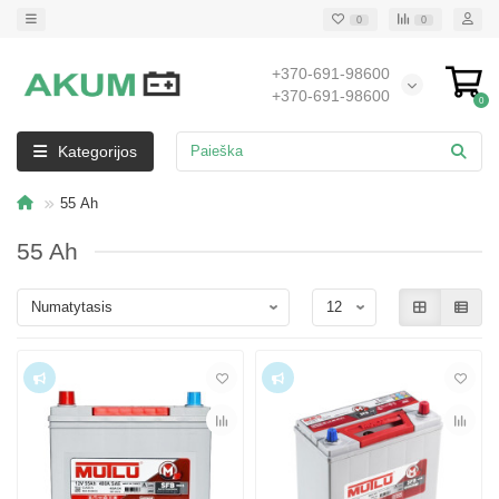
0
0
+370-691-98600
+370-691-98600
0
Kategorijos
55 Ah
55 Ah
Top
Top